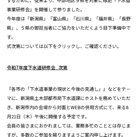
するために、従来より、中部地区９県を対象に標記『下水道
事業研修会』を開催して参りました。
今年度は「新潟県」「富山県」「石川県」「福井県」「長野
県」、５県の御担当者にご協力をいただくよう目下準備中で
す。
式次第については以下をクリックし、ご確認ください。
令和7年度下水道研修会_次第
『各市の「下水道事業の現状と今後の見通し」』などをテ－
マに、新潟県土木部都市局下水道課にホストを務めていただ
き、新潟市内の会場から対面とWEBの併用方式にて、来る8
月21日（木）午後に開催する予定です。
会員の皆さまにおかれましては、業務多忙のこととは存じま
すが、多数のご参加を賜りますようご案内申し上げます。