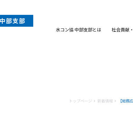
中部
支部
水コン協 中部支部とは
社会貢献
トップページ
新着情報
【総務広