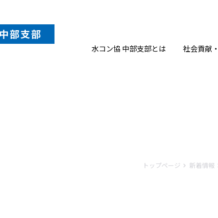
中部
支部
水コン協 中部支部とは
社会貢献
トップページ
新着情報