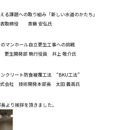
える課題への取り組み「新しい水道のかたち」
代表取締役 斎藤 安弘氏
でのマンホール自立更生工事への挑戦
 更生開発部 執行役員 井上 敬介氏
ンクリート防食被覆工法 “BKU工法”
式会社 技術開発本部長 太田 義高氏
部長より挨拶を頂きました。